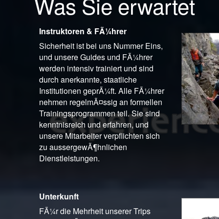
Was Sie erwartet
Instruktoren & FÃ¼hrer
Sicherheit ist bei uns Nummer Eins,
und unsere Guides und FÃ¼hrer
werden intensiv trainiert und sind
durch anerkannte, staatliche
Institutionen geprÃ¼ft. Alle FÃ¼hrer
nehmen regelmÃ¤ssig an formellen
Trainingsprogrammen teil. Sie sind
kenntnisreich und erfahren, und
unsere Mitarbeiter verpflichten sich
zu aussergewÃ¶hnlichen
Dienstleistungen.
Unterkunft
FÃ¼r die Mehrheit unserer Trips